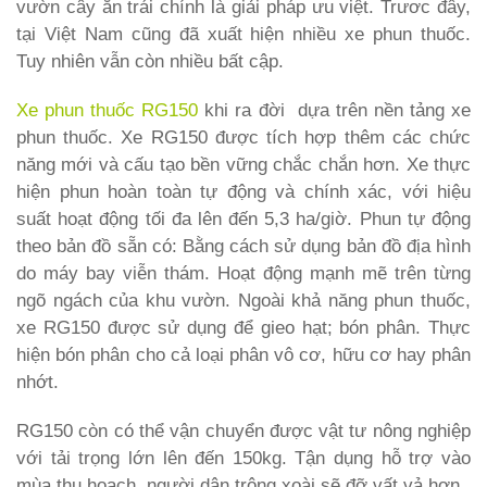
vườn cây ăn trái chính là giải pháp ưu việt. Trươc đây,
tại Việt Nam cũng đã xuất hiện nhiều xe phun thuốc.
Tuy nhiên vẫn còn nhiều bất cập.
Xe phun thuốc RG150
khi ra đời dựa trên nền tảng xe
phun thuốc. Xe RG150 được tích hợp thêm các chức
năng mới và cấu tạo bền vững chắc chắn hơn. Xe thực
hiện phun hoàn toàn tự động và chính xác, với hiệu
suất hoạt động tối đa lên đến 5,3 ha/giờ. Phun tự động
theo bản đồ sẵn có: Bằng cách sử dụng bản đồ địa hình
do máy bay viễn thám. Hoạt động mạnh mẽ trên từng
ngõ ngách của khu vườn. Ngoài khả năng phun thuốc,
xe RG150 được sử dụng để gieo hạt; bón phân. Thực
hiện bón phân cho cả loại phân vô cơ, hữu cơ hay phân
nhớt.
RG150 còn có thể vận chuyển được vật tư nông nghiệp
với tải trọng lớn lên đến 150kg. Tận dụng hỗ trợ vào
mùa thu hoạch, người dân trông xoài sẽ đỡ vất vả hơn.