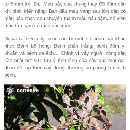
từ 5 mm trở lên,. Màu sắc của chúng thay đổi đậm dần
khi phát triển nặng. Ban đầu màu vàng sau lớn dần có
màu nâu nhạt, sau chuyển thành màu nâu đậm, có viền
màu tím sậm có màu nâu xám.
Ngoài ra trên cây xoài còn bị một số bệnh hại khác
như: Bệnh bồ hóng; Bệnh phấn trắng; bệnh đốm vi
khuẩn và bệnh da ếch… Chính vì vậy người nông dân
cần phải hết sức lưu ý tình hình của cây qua mỗi giai
đoạn để kịp thời xây dựng phương án phòng trừ dịch
bệnh.