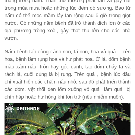
tháng trong năm. Thán thư thường phát tán và gây hại
trong mùa mưa hoặc những lúc đêm có sương. Bào tử
nấm có thể mọc mầm lây lan rộng sau 6 giờ trong giọt
nước. Có những năm bệnh đã trở thành dịch lớn ở các
địa phương trồng xoài, gây thất thu lớn cho các nhà
vườn.
Nấm bệnh tấn công cành non, lá non, hoa và quả . Trên
hoa, bệnh làm rụng hoa và hư phát hoa. Ở lá, đốm bệnh
màu xám nâu, tròn hay góc cạnh, tạo đốm cháy lá và
rách lá, cuối cùng lá bị rụng. Trên quả , bệnh lúc đầu
chỉ xuất hiện các chấm nâu nhỏ, sau đó phát triển thành
các đóm, vệt thối đen lõm xuống vỏ quả làm quả bị
chín háp hoặc hư hỏng khi tồn trữ (nếu nhiễm muộn).