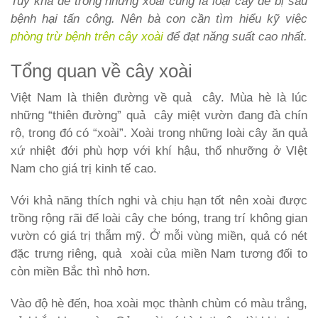
Tuy khá dễ trồng nhưng xoài cũng là loại cây dễ bị sâu
bệnh hại tấn công. Nên bà con cần tìm hiểu kỹ việc
phòng trừ bệnh trên cây xoài
để đạt năng suất cao nhất.
Tổng quan về cây xoài
Việt Nam là thiên đường về quả cây. Mùa hè là lúc
những “thiên đường” quả cây miệt vườn đang đà chín
rộ, trong đó có “xoài”. Xoài trong những loài cây ăn quả
xứ nhiệt đới phù hợp với khí hậu, thổ nhưỡng ở VIệt
Nam cho giá trị kinh tế cao.
Với khả năng thích nghi và chịu hạn tốt nên xoài được
trồng rộng rãi để loài cây che bóng, trang trí không gian
vườn có giá trị thẫm mỹ. Ở mỗi vùng miền, quả có nét
đặc trưng riêng, quả xoài của miền Nam tương đối to
còn miền Bắc thì nhỏ hơn.
Vào độ hè đến, hoa xoài mọc thành chùm có màu trắng,