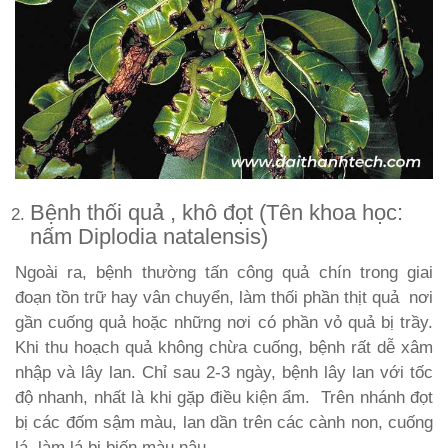
Bệnh thối quả , khô đọt (Tên khoa học:
nấm Diplodia natalensis)
Ngoài ra, bệnh thường tấn công quả chín trong giai
đoạn tồn trữ hay vân chuyển, làm thối phần thịt quả nơi
gần cuống quả hoặc những nơi có phần vỏ quả bị trầy.
Khi thu hoạch quả không chừa cuống, bệnh rất dễ xâm
nhập và lây lan. Chỉ sau 2-3 ngày, bệnh lây lan với tốc
độ nhanh, nhất là khi gặp điều kiện ẩm. Trên nhánh đọt
bị các đốm sậm màu, lan dần trên các cành non, cuống
lá, làm lá bị biến màu nâu.