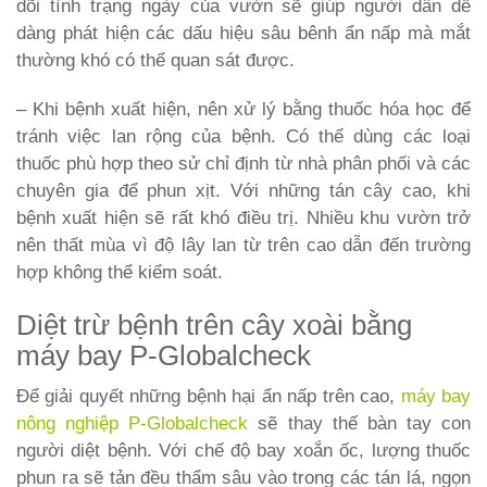
dõi tình trạng ngày của vườn sẽ giúp người dân dễ
dàng phát hiện các dấu hiệu sâu bênh ẩn nấp mà mắt
thường khó có thể quan sát được.
– Khi bệnh xuất hiện, nên xử lý bằng thuốc hóa học để
tránh việc lan rộng của bệnh. Có thể dùng các loại
thuốc phù hợp theo sử chỉ định từ nhà phân phối và các
chuyên gia để phun xịt. Với những tán cây cao, khi
bệnh xuất hiện sẽ rất khó điều trị. Nhiều khu vườn trở
nên thất mùa vì độ lây lan từ trên cao dẫn đến trường
hợp không thể kiểm soát.
Diệt trừ bệnh trên cây xoài bằng
máy bay P-Globalcheck
Để giải quyết những bệnh hại ẩn nấp trên cao,
máy bay
nông nghiệp P-Globalcheck
sẽ thay thế bàn tay con
người diệt bệnh. Với chế độ bay xoắn ốc, lượng thuốc
phun ra sẽ tản đều thẩm sâu vào trong các tán lá, ngọn