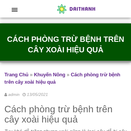
CÁCH PHÒNG TRỪ BỆNH TRÊN
CÂY XOÀI HIỆU QUẢ
Trang Chủ
»
Khuyến Nông
»
Cách phòng trừ bệnh
trên cây xoài hiệu quả
admin
13/05/2021
Cách phòng trừ bệnh trên
cây xoài hiệu quả