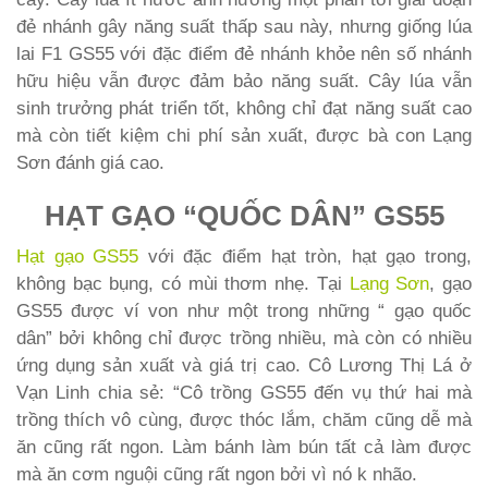
đẻ nhánh gây năng suất thấp sau này, nhưng giống lúa
lai F1 GS55 với đặc điểm đẻ nhánh khỏe nên số nhánh
hữu hiệu vẫn được đảm bảo năng suất. Cây lúa vẫn
sinh trưởng phát triển tốt, không chỉ đạt năng suất cao
mà còn tiết kiệm chi phí sản xuất, được bà con Lạng
Sơn đánh giá cao.
HẠT GẠO “QUỐC DÂN” GS55
Hạt gạo GS55
với đặc điểm hạt tròn, hạt gạo trong,
không bạc bụng, có mùi thơm nhẹ. Tại
Lạng Sơn
, gạo
GS55 được ví von như một trong những “ gạo quốc
dân” bởi không chỉ được trồng nhiều, mà còn có nhiều
ứng dụng sản xuất và giá trị cao.
Cô Lương Thị Lá ở
Vạn Linh chia sẻ: “Cô trồng GS55 đến vụ thứ hai mà
trồng thích vô cùng, được thóc lắm, chăm cũng dễ mà
ăn cũng rất ngon. Làm bánh làm bún tất cả làm được
mà ăn cơm nguội cũng rất ngon bởi vì nó k nhão.