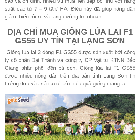
cao và ổn định, nhiều vụ mùa liên tiếp bội thu với năng
suất cao từ 7 – 9 tấn/ HA
. Điều này đã giúp nông dân
giảm thiểu rủi ro và tăng cường lợi nhuận
.
ĐỊA CHỈ MUA GIỐNG LÚA LAI F1
GS55 UY TÍN TẠI LẠNG SƠN
Giống lúa lai 3 dòng F1 GS55 được sản xuất bởi công
ty cổ phần Đại Thành và công ty CP Vật tư KTNN Bắc
Giang phân phối đến bà con.
Giống lúa lai F1 GS55
được nhiều nông dân trên địa bàn tỉnh Lạng Sơn tin
tưởng đưa vào sản xuất bởi hiệu quả giống mang lại.