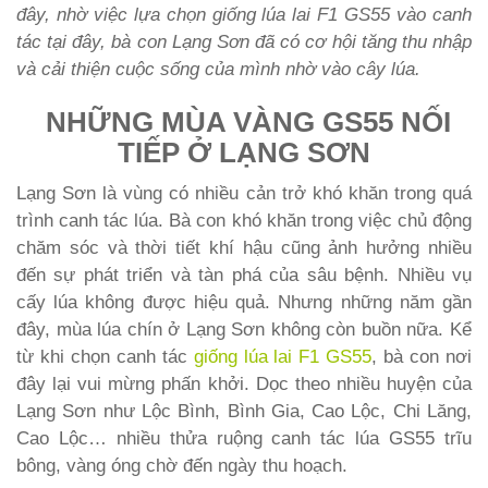
đây, nhờ việc lựa chọn giống lúa lai F1 GS55 vào canh
tác tại đây, bà con Lạng Sơn đã có cơ hội tăng thu nhập
và cải thiện cuộc sống của mình nhờ vào cây lúa.
NHỮNG MÙA VÀNG GS55 NỐI
TIẾP Ở LẠNG SƠN
Lạng Sơn là vùng có nhiều cản trở khó khăn trong quá
trình canh tác lúa. Bà con khó khăn trong việc chủ động
chăm sóc và thời tiết khí hậu cũng ảnh hưởng nhiều
đến sự phát triển và tàn phá của sâu bệnh. Nhiều vụ
cấy lúa không được hiệu quả. Nhưng những năm gần
đây, mùa lúa chín ở Lạng Sơn không còn buồn nữa. Kể
từ khi chọn canh tác
giống lúa lai F1 GS55
, bà con nơi
đây lại vui mừng phấn khởi. Dọc theo nhiều huyện của
Lạng Sơn như Lộc Bình, Bình Gia, Cao Lộc, Chi Lăng,
Cao Lộc… nhiều thửa ruộng canh tác lúa GS55 trĩu
bông, vàng óng chờ đến ngày thu hoạch.