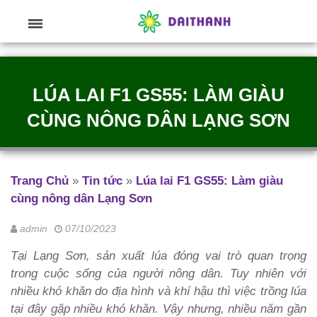
LÚA LAI F1 GS55: LÀM GIÀU
CÙNG NÔNG DÂN LẠNG SƠN
Trang Chủ
»
Tin tức
»
Lúa lai F1 GS55: Làm giàu
cùng nông dân Lạng Sơn
admin
07/10/2023
Tại Lạng Sơn, sản xuất lúa đóng vai trò quan trọng
trong cuộc sống của người nông dân. Tuy nhiên với
nhiều khó khăn do địa hình và khí hậu thì việc trồng lúa
tại đây gặp nhiều khó khăn. Vậy nhưng, nhiều năm gần