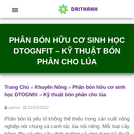
PHÂN BÓN HỮU CƠ SINH HỌC
DTOGNFIT – KỸ THUẬT BÓN
PHÂN CHO LÚA
Trang Chủ
»
Khuyến Nông
»
Phân bón hữu cơ sinh
học DTOGNfit – Kỹ thuật bón phân cho lúa
admin
11/03/2022
Phân bón là yếu tố không thể thiếu trong sản xuất nông
nghiệp nói chung và canh tác lúa nói riêng. Mỗi loại cây
trồng đều có nhu cầu dinh dưỡng và ứng dụng kỹ thuật