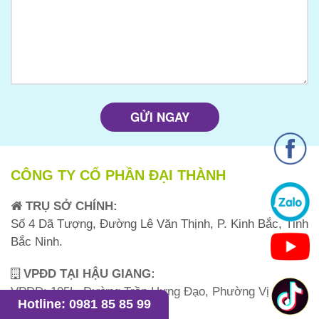
CÔNG TY CỔ PHẦN ĐẠI THÀNH
TRỤ SỞ CHÍNH:
Số 4 Dã Tượng, Đường Lê Văn Thịnh, P. Kinh Bắc, Tỉnh
Bắc Ninh.
VPĐD TẠI HẬU GIANG:
VPĐD: 195L, Đường Trần Hưng Đạo, Phường Vị
Hotline: 0981 85 85 99
Thanh, TP Cần Thơ.