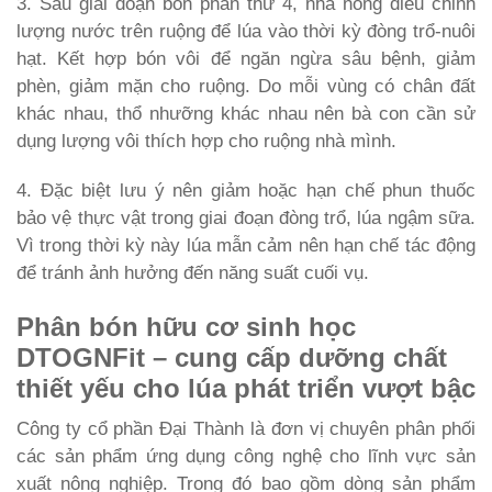
3. Sau giai đoạn bón phân thứ 4, nhà nông điều chỉnh
lượng nước trên ruộng để lúa vào thời kỳ đòng trổ-nuôi
hạt. Kết hợp bón vôi để ngăn ngừa sâu bệnh, giảm
phèn, giảm mặn cho ruộng. Do mỗi vùng có chân đất
khác nhau, thổ nhưỡng khác nhau nên bà con cần sử
dụng lượng vôi thích hợp cho ruộng nhà mình.
4. Đặc biệt lưu ý nên giảm hoặc hạn chế phun thuốc
bảo vệ thực vật trong giai đoạn đòng trổ, lúa ngậm sữa.
Vì trong thời kỳ này lúa mẫn cảm nên hạn chế tác động
để tránh ảnh hưởng đến năng suất cuối vụ.
Phân bón hữu cơ sinh học
DTOGNFit – cung cấp dưỡng chất
thiết yếu cho lúa phát triển vượt bậc
Công ty cổ phần Đại Thành là đơn vị chuyên phân phối
các sản phẩm ứng dụng công nghệ cho lĩnh vực sản
xuất nông nghiệp. Trong đó bao gồm dòng sản phẩm