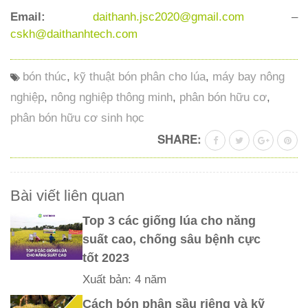
Email:
daithanh.jsc2020@gmail.com
–
cskh@daithanhtech.com
bón thúc
,
kỹ thuật bón phân cho lúa
,
máy bay nông
nghiệp
,
nông nghiệp thông minh
,
phân bón hữu cơ
,
phân bón hữu cơ sinh học
SHARE:
Bài viết liên quan
Top 3 các giống lúa cho năng
suất cao, chống sâu bệnh cực
tốt 2023
Xuất bản: 4 năm
Cách bón phân sầu riêng và kỹ