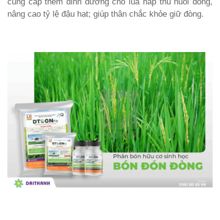
cung cấp thêm dinh dưỡng cho lúa hấp thu nuôi đòng,
nâng cao tỷ lệ đậu hạt; giúp thân chắc khỏe giữ đòng.