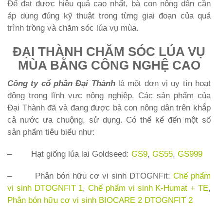
Để đạt được hiệu quả cao nhất, bà con nông dân cần
áp dụng đúng kỹ thuật trong từng giai đoạn của quá
trình trồng và chăm sóc lúa vụ mùa.
ĐẠI THÀNH CHĂM SÓC LÚA VỤ
MÙA BẰNG CÔNG NGHỆ CAO
Công ty cổ phần Đại Thành
là một đơn vị uy tín hoạt
động trong lĩnh vực nông nghiệp. Các sản phẩm của
Đại Thành đã và đang được bà con nông dân trên khắp
cả nước ưa chuộng, sử dụng. Có thể kể đến một số
sản phẩm tiêu biểu như:
– Hạt giống lúa lai Goldseed:
GS9
,
GS55
,
GS999
– Phân bón hữu cơ vi sinh DTOGNFit:
Chế phẩm
vi sinh DTOGNFIT 1
,
Chế phẩm vi sinh K-Humat + TE
,
Phân bón hữu cơ vi sinh BIOCARE 2 DTOGNFIT 2