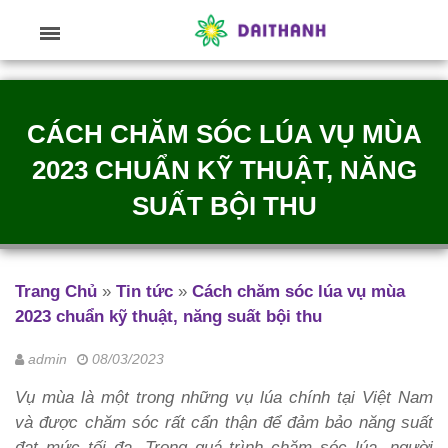
CÁCH CHĂM SÓC LÚA VỤ MÙA
2023 CHUẨN KỸ THUẬT, NĂNG
SUẤT BỘI THU
Trang Chủ
»
Tin tức
»
Cách chăm sóc lúa vụ mùa
2023 chuẩn kỹ thuật, năng suất bội thu
admin
08/03/2023
Vụ mùa là một trong những vụ lúa chính tại Việt Nam
và được chăm sóc rất cẩn thận để đảm bảo năng suất
đạt mức tối đa. Trong quá trình chăm sóc lúa, người