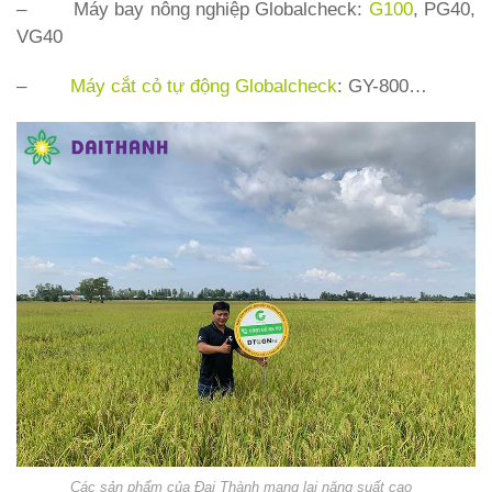
– Máy bay nông nghiệp Globalcheck:
G100
, PG40,
VG40
–
Máy cắt cỏ tự động Globalcheck
: GY-800…
Các sản phẩm của Đại Thành mang lại năng suất cao