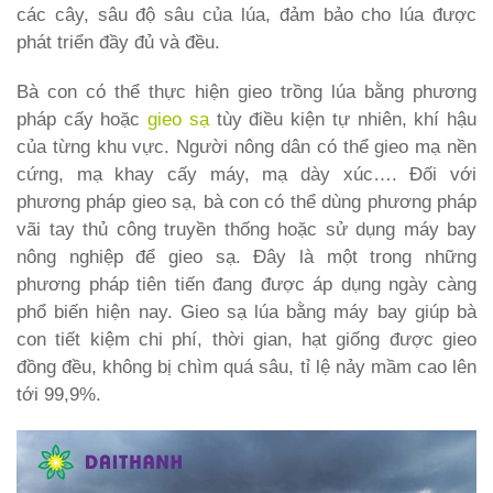
các cây, sâu độ sâu của lúa, đảm bảo cho lúa được
phát triển đầy đủ và đều.
Bà con có thể thực hiện gieo trồng lúa bằng phương
pháp cấy hoặc
gieo sạ
tùy điều kiện tự nhiên, khí hậu
của từng khu vực. Người nông dân có thể gieo mạ nền
cứng, mạ khay cấy máy, mạ dày xúc…. Đối với
phương pháp gieo sạ, bà con có thể dùng phương pháp
vãi tay thủ công truyền thống hoặc sử dụng máy bay
nông nghiệp để gieo sạ. Đây là một trong những
phương pháp tiên tiến đang được áp dụng ngày càng
phổ biến hiện nay. Gieo sạ lúa bằng máy bay giúp bà
con tiết kiệm chi phí, thời gian, hạt giống được gieo
đồng đều, không bị chìm quá sâu, tỉ lệ nảy mầm cao lên
tới 99,9%.