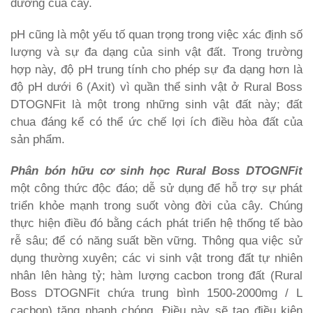
dưỡng của cây.
pH cũng là một yếu tố quan trọng trong việc xác định số
lượng và sự đa dạng của sinh vật đất. Trong trường
hợp này, độ pH trung tính cho phép sự đa dạng hơn là
độ pH dưới 6 (Axit) vì quần thể sinh vật ở Rural Boss
DTOGNFit là một trong những sinh vật đất này; đất
chua đáng kể có thể ức chế lợi ích điều hòa đất của
sản phẩm.
Phân bón hữu cơ sinh học Rural Boss DTOGNFit
một công thức độc đáo; dễ sử dụng để hỗ trợ sự phát
triển khỏe mạnh trong suốt vòng đời của cây. Chúng
thực hiện điều đó bằng cách phát triển hệ thống tế bào
rễ sâu; để có năng suất bền vững. Thông qua việc sử
dụng thường xuyên; các vi sinh vật trong đất tự nhiên
nhân lên hàng tỷ; hàm lượng cacbon trong đất (Rural
Boss DTOGNFit chứa trung bình 1500-2000mg / L
cacbon) tăng nhanh chóng. Điều này sẽ tạo điều kiện