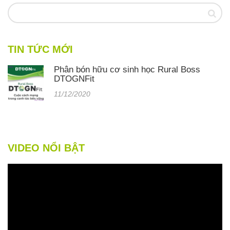
TIN TỨC MỚI
Phân bón hữu cơ sinh học Rural Boss
DTOGNFit
11/12/2020
VIDEO NỔI BẬT
Trình
chơi
Video