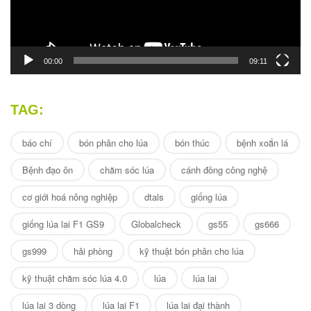
00:00
09:11
TAG:
báo chí
bón phân cho lúa
bón thúc
bệnh xoắn lá
Bệnh đạo ôn
chăm sóc lúa
cánh đồng công nghệ
cơ giới hoá nông nghiệp
dtals
giống lúa
giống lúa lai F1 GS9
Globalcheck
gs55
gs666
gs999
hải phòng
kỹ thuật bón phân cho lúa
kỹ thuật chăm sóc lúa 4.0
lúa
lúa lai
lúa lai 3 dòng
lúa lai F1
lúa lai đại thành