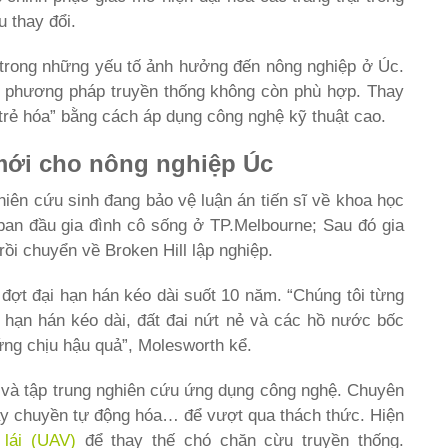
u thay đổi.
i trong những yếu tố ảnh hưởng đến nông nghiệp ở Úc.
g phương pháp truyền thống không còn phù hợp. Thay
rẻ hóa” bằng cách áp dụng công nghệ kỹ thuật cao.
 mới cho nông nghiệp Úc
hiên cứu sinh đang bảo vệ luận án tiến sĩ về khoa học
ban đầu gia đình cô sống ở TP.Melbourne; Sau đó gia
ồi chuyển về Broken Hill lập nghiệp.
 đợt đại hạn hán kéo dài suốt 10 năm. “Chúng tôi từng
 hạn hán kéo dài, đất đai nứt nẻ và các hồ nước bốc
ứng chịu hậu quả”, Molesworth kể.
í và tập trung nghiên cứu ứng dụng công nghệ. Chuyên
dây chuyền tự động hóa… để vượt qua thách thức. Hiện
lái (UAV)
để thay thế chó chăn cừu truyền thống.