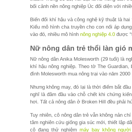
bối cảnh nền nông nghiệp Úc đối diện với nhiề
Biến đổi khí hậu và công nghệ kỹ thuật là ha
Kiểu mô hình cha truyền cho con nối áp dụn
vào đó, nhiều mô hình
nông nghiệp 4.0
được “t
Nữ nông dân trẻ thổi làn gió
Nữ nông dân Anika Molesworth (29 tuổi) là ng
khí hậu nông nghiệp. Theo tờ The Guardian, 
đình Molesworth mua nông trại vào năm 2000 r
Nhưng không may, đó lại là thời điểm bắt đầu
nghĩ là đâm đầu vào chỗ chết khi chứng kiến
hơi. Tất cả nông dân ở Broken Hill đều phải h
Tuy nhiên, cô nông dân trẻ vẫn không nản ch
tâm nghiên cứu giống gia súc mới, thiết lập 
cô đang thử nghiệm
máy bay không người 