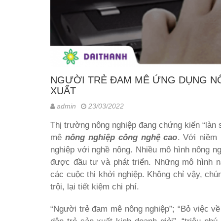
NGƯỜI TRẺ ĐAM MÊ ỨNG DỤNG N
XUẤT
admin
23/03/2022
Thị trường nông nghiệp đang chứng kiến “làn 
mê
nông nghiệp công nghệ cao
. Với niềm
nghiệp với nghề nông. Nhiều mô hình nông ngh
được đầu tư và phát triển. Những mô hình n
các cuộc thi khởi nghiệp. Không chỉ vậy, chú
trội, lại tiết kiệm chi phí.
“Người trẻ đam mê nông nghiệp”; “Bỏ việc về