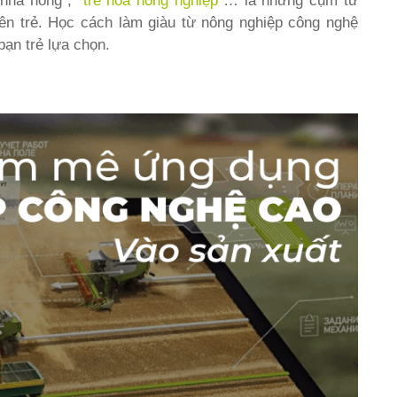
 nhà nông”; “
trẻ hóa nông nghiệp
“… là những cụm từ
ên trẻ. Học cách làm giàu từ nông nghiệp công nghệ
ạn trẻ lựa chọn.