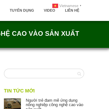
Vietnamese
▼
TUYỂN DỤNG
VIDEO
LIÊN HỆ
HỆ CAO VÀO SẢN XUẤT
TIN TỨC MỚI
Người trẻ đam mê ứng dụng
nông nghiệp công nghệ cao vào