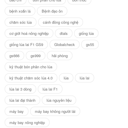
bệnh xoắn lá
Bệnh đạo ôn
chăm sóc lúa
cánh đồng công nghệ
cơ giới hoá nông nghiệp
dtals
giống lúa
giống lúa lai F1 GS9
Globalcheck
gs55
gs666
gs999
hải phòng
kỹ thuật bón phân cho lúa
kỹ thuật chăm sóc lúa 4.0
lúa
lúa lai
lúa lai 3 dòng
lúa lai F1
lúa lai đại thành
lúa nguyên liệu
máy bay
máy bay không người lái
máy bay nông nghiệp